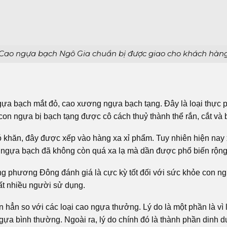
Cao ngựa bạch Ngô Gia chuẩn bị được giao cho khách hàn
ựa bạch mắt đỏ, cao xương ngựa bạch tạng. Đây là loại thực
 ngựa bị bạch tạng được cô cách thuỷ thành thể rắn, cắt và b
hó khăn, đây được xếp vào hàng xa xỉ phẩm. Tuy nhiên hiện nay 
ao ngựa bạch đã không còn quá xa lạ mà dần được phổ biến rộng 
g phương Đông đánh giá là cực kỳ tốt đối với sức khỏe con n
ất nhiều người sử dụng.
ẳn so với các loại cao ngựa thưởng. Lý do là một phần là vì lo
 ngựa bình thường. Ngoài ra, lý do chính đó là thành phần din