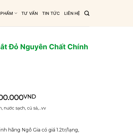
 PHẨM
TƯ VẤN
TIN TỨC
LIÊN HỆ
ắt Đỏ Nguyên Chất Chính
á
Giá
200.000
VND
c
hiện
 nước sạch, củ sả,...vv
tại
000.000VND.
là:
1.200.000VND.
h hãng Ngô Gia có giá 1.2tr/lạng,