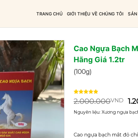
TRANG CHỦ
GIỚI THIỆU VỀ CHÚNG TÔI
SẢN
Cao Ngựa Bạch M
Hãng Giá 1.2tr
(100g)
4.86
14
trên 5
Gi
2.000.000
1.
VND
dựa trên
gố
đánh giá
Nguyên liệu: Xương ngựa bạch,
là:
2.
Cao ngựa bạch mắt đỏ chín