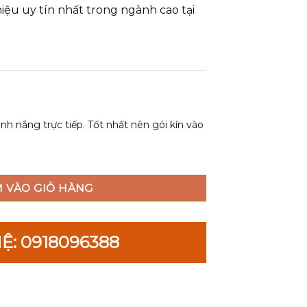
iệu uy tín nhất trong ngành cao tại
nh nắng trực tiếp. Tốt nhất nên gói kín vào
n Chất Chính Hãng Giá 1.2tr số lượng
 VÀO GIỎ HÀNG
Ệ: 0918096388