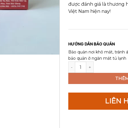
được đánh giá là thương h
Việt Nam hiện nay!
HƯỚNG DẪN BẢO QUẢN
Bảo quản nơi khô mát, tránh á
bảo quản ở ngăn mát tủ lạnh
Cao Ngựa Bạch Mắt Đỏ Nguyê
THÊM
LIÊN H