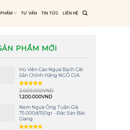
 PHẨM
TƯ VẤN
TIN TỨC
LIÊN HỆ
SẢN PHẨM MỚI
Hũ Viên Cao Ngựa Bạch Cắt
Sẵn Chính Hãng NGÔ GIA
Được xếp
2.000.000
VND
hạng
5.00
Giá
Giá
1.200.000
VND
5 sao
gốc
hiện
Nem Ngựa Ông Tuân Giá
là:
tại
75.000đ/150gr - Đặc Sản Bắc
2.000.000VND.
là:
Giang
1.200.000VND.