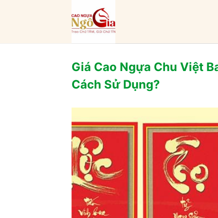
Bỏ
qua
nội
dung
Giá Cao Ngựa Chu Việt B
Cách Sử Dụng?